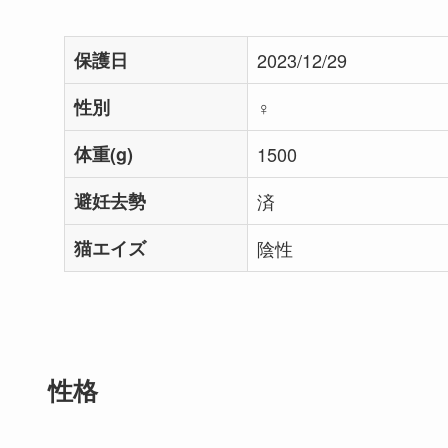
保護日
2023/12/29
性別
♀
体重(g)
1500
避妊去勢
済
猫エイズ
陰性
性格