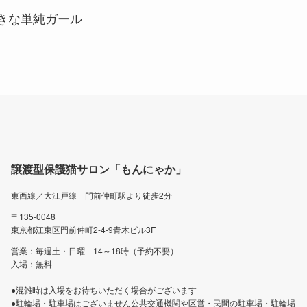
きな単純ガール
譲渡型保護猫サロン「もんにゃか」
東西線／大江戸線 門前仲町駅より徒歩2分
〒135-0048
東京都江東区門前仲町2-4-9青木ビル3F
営業：毎週土・日曜 14～18時（予約不要）
入場：無料
●混雑時は入場をお待ちいただく場合がございます
●駐輪場・駐車場はございません公共交通機関や区営・民間の駐車場・駐輪場