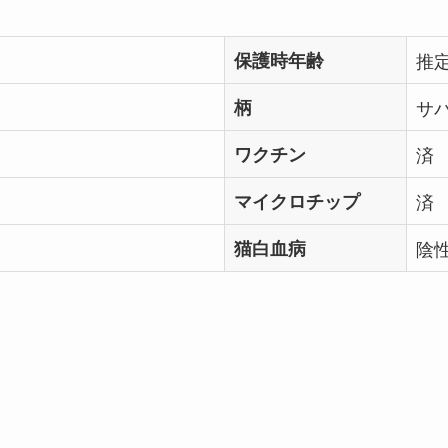
保護時年齢
推
柄
サ
ワクチン
済
マイクロチップ
済
猫白血病
陰