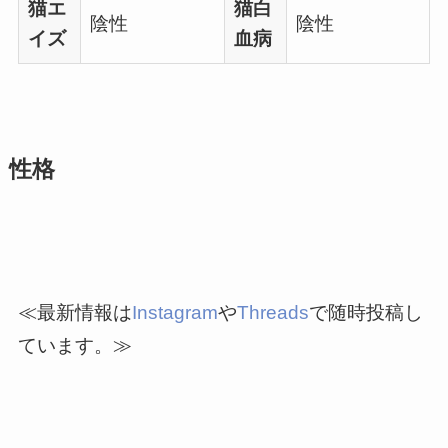
猫エ
猫白
陰性
陰性
イズ
血病
性格
≪最新情報は
Instagram
や
Threads
で随時投稿し
ています。≫