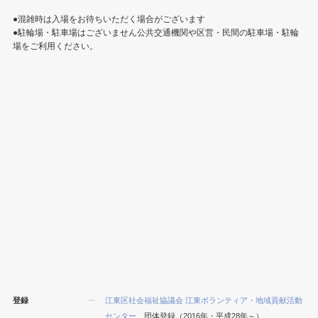
●混雑時は入場をお待ちいただく場合がございます
●駐輪場・駐車場はございません公共交通機関や区営・民間の駐車場・駐輪
場をご利用ください。
登録
江東区社会福祉協議会 江東ボランティア・地域貢献活動
センター
団体登録（2016年・平成28年～）