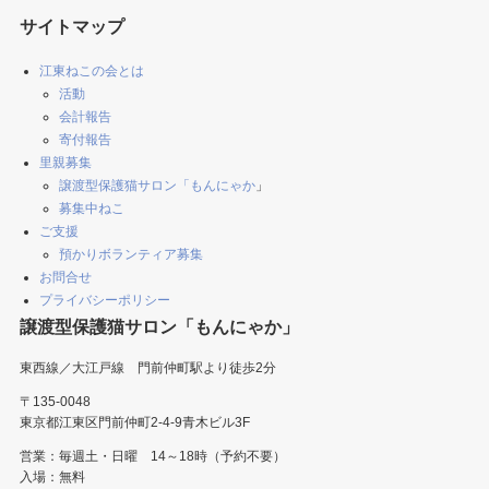
サイトマップ
江東ねこの会とは
活動
会計報告
寄付報告
里親募集
譲渡型保護猫サロン「もんにゃか
」
募集中ねこ
ご支援
預かりボランティア募集
お問合せ
プライバシーポリシー
譲渡型保護猫サロン「もんにゃか」
東西線／大江戸線 門前仲町駅より徒歩2分
〒135-0048
東京都江東区門前仲町2-4-9青木ビル3F
営業：毎週土・日曜 14～18時（予約不要）
入場：無料