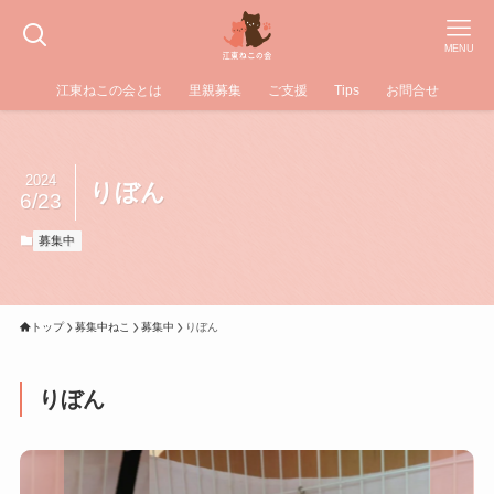
MENU
江東ねこの会とは
里親募集
ご支援
Tips
お問合せ
2024
りぼん
6/23
募集中
トップ
募集中ねこ
募集中
りぼん
りぼん