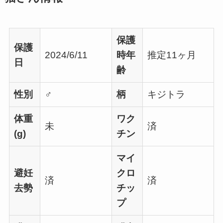
保護
保護
2024/6/11
時年
推定11ヶ月
日
齢
性別
♂
柄
キジトラ
体重
ワク
未
済
(g)
チン
マイ
避妊
クロ
済
済
去勢
チッ
プ