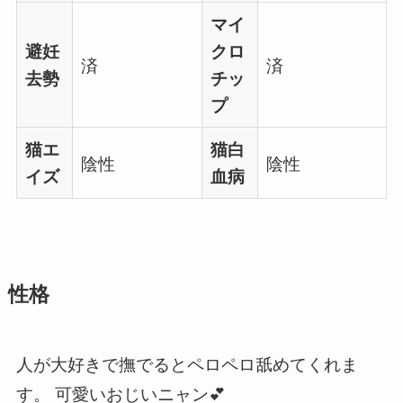
マイ
避妊
クロ
済
済
去勢
チッ
プ
猫エ
猫白
陰性
陰性
イズ
血病
性格
人が大好きで撫でるとペロペロ舐めてくれま
す。 可愛いおじいニャン💕