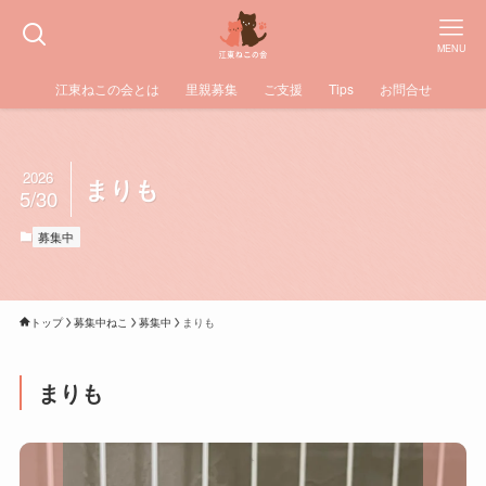
MENU
江東ねこの会とは
里親募集
ご支援
Tips
お問合せ
2026
まりも
5/30
募集中
トップ
募集中ねこ
募集中
まりも
まりも