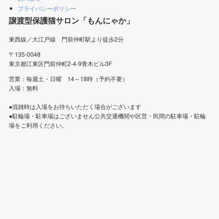
プライバシーポリシー
譲渡型保護猫サロン「もんにゃか」
東西線／大江戸線 門前仲町駅より徒歩2分
〒135-0048
東京都江東区門前仲町2-4-9青木ビル3F
営業：毎週土・日曜 14～18時（予約不要）
入場：無料
●混雑時は入場をお待ちいただく場合がございます
●駐輪場・駐車場はございません公共交通機関や区営・民間の駐車場・駐輪
場をご利用ください。