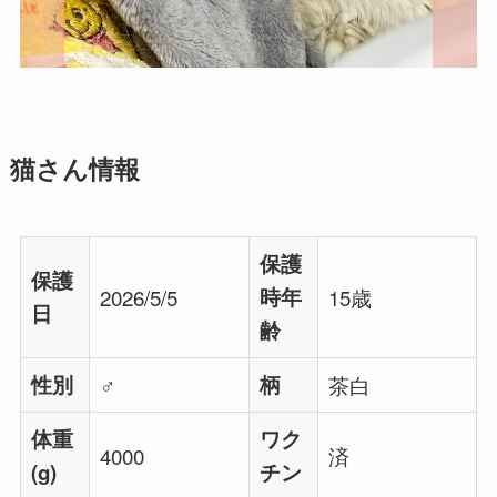
猫さん情報
保護
保護
2026/5/5
時年
15歳
日
齢
性別
♂
柄
茶白
体重
ワク
4000
済
(g)
チン