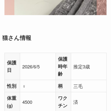
猫さん情報
保護
保護
2026/6/5
時年
推定3歳
日
齢
性別
♀
柄
三毛
体重
ワク
4500
済
(g)
チン