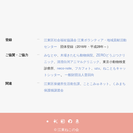
登録
江東区社会福祉協議会 江東ボランティア・地域貢献活動
センター
団体登録（2016年・平成28年～）
ご協賛・ご協力
みなとや
、
木場きたむら動物病院
、
ZEROどうぶつクリ
ニック
、
清澄白河アニマルクリニック
、東京小動物検査
診療所、
neco-note
、
フカフォト
、
uzu
、
ねこともキャッ
、
トシッター
一般財団法人普回向
関連
江東区保健所生活衛生課
、
ことこみゅネット
、
くみまち
保護猫譲渡会
©
江東ねこの会