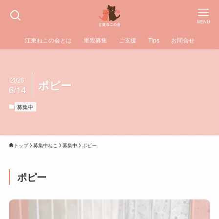
MENU
江東ねこの会とは
里親募集
ご支援
Tips
お問合せ
2026
ポピー
6/14
募集中
トップ
募集中ねこ
募集中
ポピー
ポピー