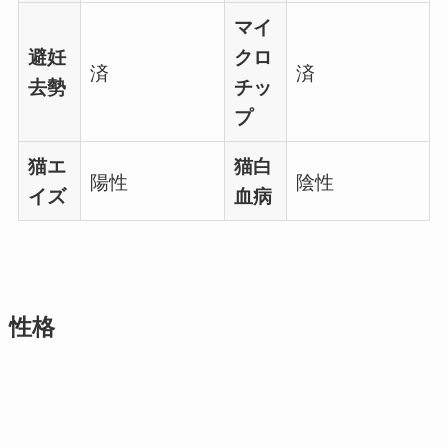
マイ
避妊
クロ
済
済
去勢
チッ
プ
猫エ
猫白
陽性
陰性
イズ
血病
性格