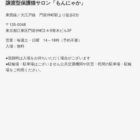
譲渡型保護猫サロン「もんにゃか」
東西線／大江戸線 門前仲町駅より徒歩2分
〒135-0048
東京都江東区門前仲町2-4-9青木ビル3F
営業：毎週土・日曜 14～18時（予約不要）
入場：無料
●混雑時は入場をお待ちいただく場合がございます
●駐輪場・駐車場はございません公共交通機関や区営・民間の駐車場・駐輪
場をご利用ください。