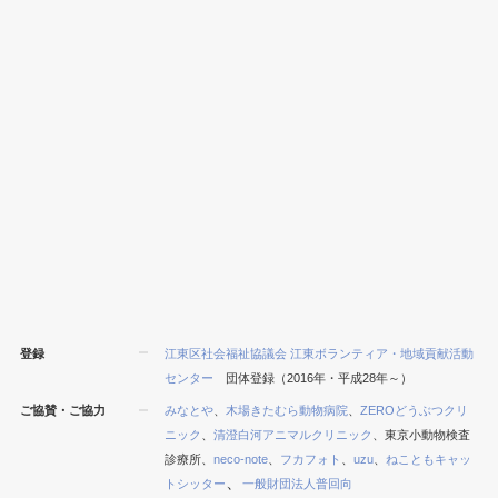
登録
江東区社会福祉協議会 江東ボランティア・地域貢献活動
センター
団体登録（2016年・平成28年～）
ご協賛・ご協力
みなとや
、
木場きたむら動物病院
、
ZEROどうぶつクリ
ニック
、
清澄白河アニマルクリニック
、東京小動物検査
診療所、
neco-note
、
フカフォト
、
uzu
、
ねこともキャッ
、
トシッター
一般財団法人普回向