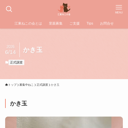
MENU
江東ねこの会とは
里親募集
ご支援
Tips
お問合せ
2026
かき玉
6/14
正式譲渡
トップ
募集中ねこ
正式譲渡
かき玉
かき玉