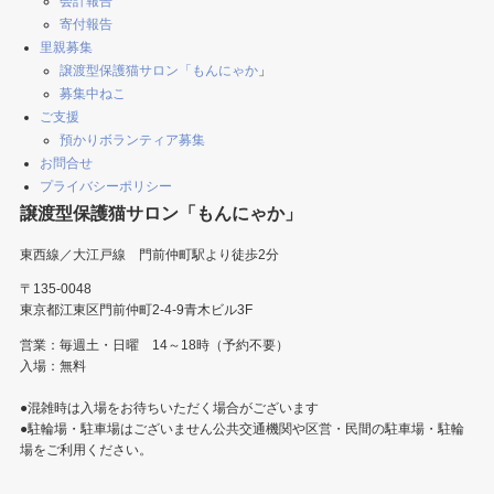
会計報告
寄付報告
里親募集
譲渡型保護猫サロン「もんにゃか
」
募集中ねこ
ご支援
預かりボランティア募集
お問合せ
プライバシーポリシー
譲渡型保護猫サロン「もんにゃか」
東西線／大江戸線 門前仲町駅より徒歩2分
〒135-0048
東京都江東区門前仲町2-4-9青木ビル3F
営業：毎週土・日曜 14～18時（予約不要）
入場：無料
●混雑時は入場をお待ちいただく場合がございます
●駐輪場・駐車場はございません公共交通機関や区営・民間の駐車場・駐輪
場をご利用ください。