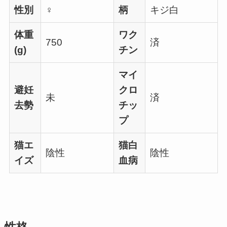
性別
♀
柄
キジ白
体重
ワク
750
済
(g)
チン
マイ
避妊
クロ
未
済
去勢
チッ
プ
猫エ
猫白
陰性
陰性
イズ
血病