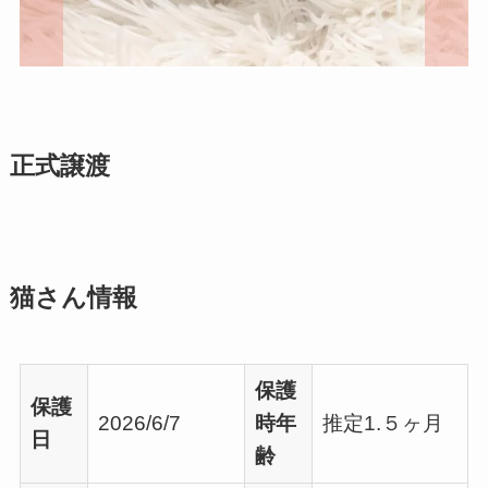
正式譲渡
猫さん情報
保護
保護
2026/6/7
時年
推定1.５ヶ月
日
齢