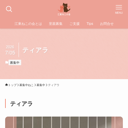
MENU
江東ねこの会とは
里親募集
ご支援
Tips
お問合せ
2026
ティアラ
7/05
募集中
トップ
募集中ねこ
募集中
ティアラ
ティアラ