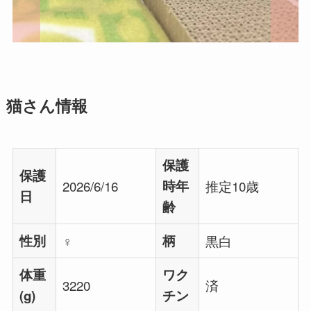
猫さん情報
保護
保護
2026/6/16
時年
推定10歳
日
齢
性別
♀
柄
黒白
体重
ワク
3220
済
(g)
チン