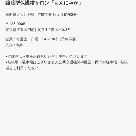
譲渡型保護猫サロン「もんにゃか」
東西線／大江戸線 門前仲町駅より徒歩2分
〒135-0048
東京都江東区門前仲町2-4-9青木ビル3F
営業：毎週土・日曜 14～18時（予約不要）
入場：無料
●混雑時は入場をお待ちいただく場合がございます
●駐輪場・駐車場はございません公共交通機関や区営・民間の駐車場・駐輪
場をご利用ください。