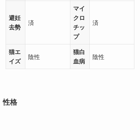
マイ
避妊
クロ
済
済
去勢
チッ
プ
猫エ
猫白
陰性
陰性
イズ
血病
性格