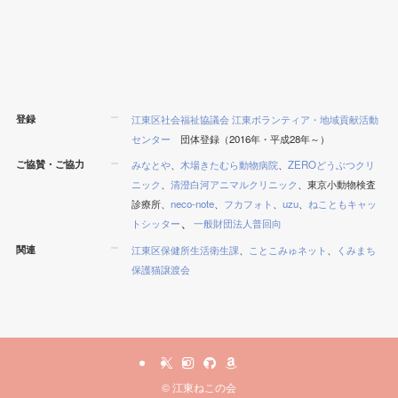
登録
江東区社会福祉協議会 江東ボランティア・地域貢献活動
センター
団体登録（2016年・平成28年～）
ご協賛・ご協力
みなとや
、
木場きたむら動物病院
、
ZEROどうぶつクリ
ニック
、
清澄白河アニマルクリニック
、東京小動物検査
診療所、
neco-note
、
フカフォト
、
uzu
、
ねこともキャッ
、
トシッター
一般財団法人普回向
関連
江東区保健所生活衛生課
、
ことこみゅネット
、
くみまち
保護猫譲渡会
©
江東ねこの会